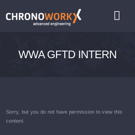
Zum
Inhalt
Togg
springen
Navi
HOME
WWA GFTD INTERN
Services
Contact
Anmelden
Sorry, but you do not have permission to view this
content.